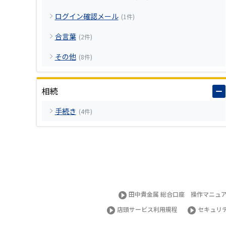
ログイン確認メール
(1件)
合言葉
(2件)
その他
(8件)
相続
手続き
(4件)
田中貴金属 総合口座 操作マニュ
店頭サービス利用規程
セキュリ