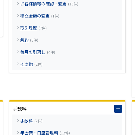
お客様情報の確認・変更
(16件)
積立金額の変更
(1件)
取引履歴
(7件)
解約
(5件)
毎月の引落し
(4件)
その他
(2件)
手数料
手数料
(2件)
年会費・口座管理料
(12件)