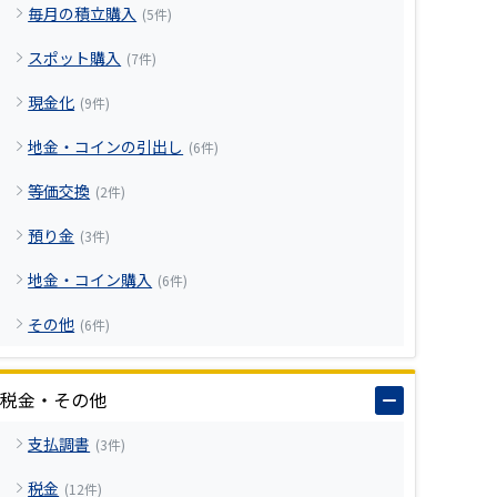
毎月の積立購入
(5件)
スポット購入
(7件)
現金化
(9件)
地金・コインの引出し
(6件)
等価交換
(2件)
預り金
(3件)
地金・コイン購入
(6件)
その他
(6件)
税金・その他
支払調書
(3件)
税金
(12件)