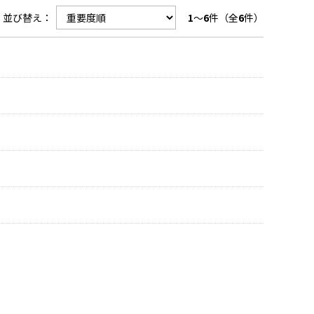
並び替え：
1
～
6
件（全
6
件）