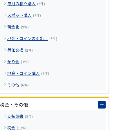
毎月の積立購入
(5件)
スポット購入
(7件)
現金化
(9件)
地金・コインの引出し
(6件)
等価交換
(2件)
預り金
(3件)
地金・コイン購入
(6件)
その他
(6件)
税金・その他
支払調書
(3件)
税金
(12件)