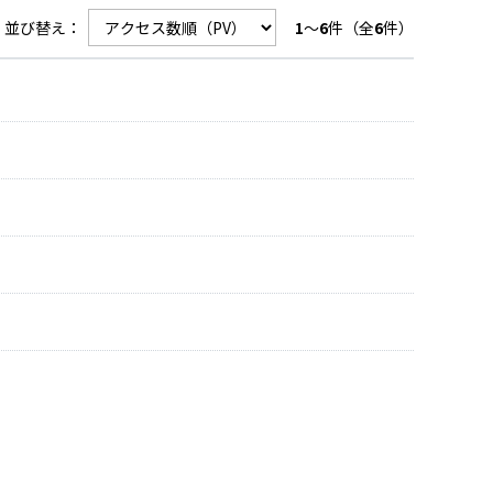
並び替え：
1
～
6
件（全
6
件）