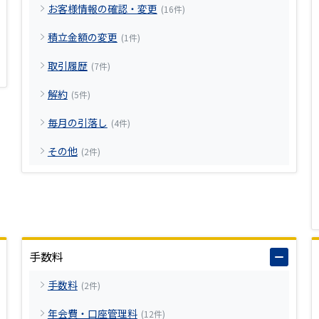
お客様情報の確認・変更
(16件)
積立金額の変更
(1件)
取引履歴
(7件)
解約
(5件)
毎月の引落し
(4件)
その他
(2件)
手数料
手数料
(2件)
年会費・口座管理料
(12件)