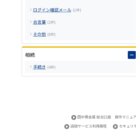
ログイン確認メール
(1件)
合言葉
(2件)
その他
(8件)
相続
手続き
(4件)
田中貴金属 総合口座 操作マニュ
店頭サービス利用規程
セキュリ